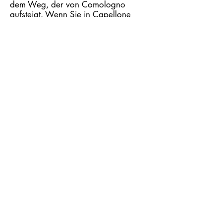
dem Weg, der von Comologno
aufsteigt. Wenn Sie in Capellone
ankommen, können Sie bis zum
Ruscada-Gipfel (2400 m)
heraufsteigen und ein unvergessliches
360° -Panorama bewundern, bevor
Sie eine wohlverdiente Pause in der
Corte Nuovo-Hütte geniessen, die Sie
vom Kamm aus erreichen können.
Klicken Sie hier, um den Fahrplan des
Postbusses einzusehen, der das
Onsernone-Tal bedient
Marschzeit
Schwierigkeitsgrad
T2 / T3
4h 30 min
Abstieg
Aufstieg
602 m
1124 m
Länge