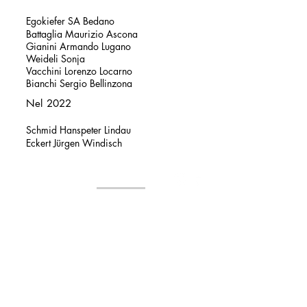
Egokiefer SA Bedano
Battaglia Maurizio Ascona
Gianini Armando Lugano
Weideli Sonja
Vacchini Lorenzo Locarno
Bianchi Sergio Bellinzona
Nel 2022
Schmid Hanspeter Lindau
Eckert Jürgen Windisch
CORTE
RIFUGIO
NUOVO
1.635 m ü/M
Amministrazione patriziale di Borgnone
Costa sopra Borgnone 2
6658 Borgnone, Centovalli
cortenuovo@gmail.com